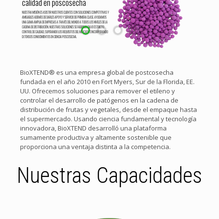
calidad en poscosecha
NUESTRA MISIÓN ES ASISTIR NUESTROS CLIENTES CON SOLUCIONES COMPETITIVAS Y
AMIGABLES ADEMÁS DE DARLES APOYO Y SERVICIO DE PRIMERA CLASE. AYUDAMOS
UNA GAMA AMPLIA DE EMPRESAS A TRAVÉS DEL MUNDO A TODOS LOS NIVELES DE LA
CADENA DE DISTRIBUCIÓN. NUESTRAS SOLUCIONES SE FABRICAN BAJO ESTRICTO
CONTROL DE CALIDAD, SUPERANDO LOS REQUISITOS DEL MERCADO E INCORPORANDO
EXTENSOS CONOCIMIENTOS EN CIENCIA POSCOSECHA.
BioXTEND® es una empresa global de postcosecha
fundada en el año 2010 en Fort Myers, Sur de la Florida, EE.
UU. Ofrecemos soluciones para remover el etileno y
controlar el desarrollo de patógenos en la cadena de
distribución de frutas y vegetales, desde el empaque hasta
el supermercado. Usando ciencia fundamental y tecnología
innovadora, BioXTEND desarrolló una plataforma
sumamente productiva y altamente sostenible que
proporciona una ventaja distinta a la competencia.
Nuestras Capacidades